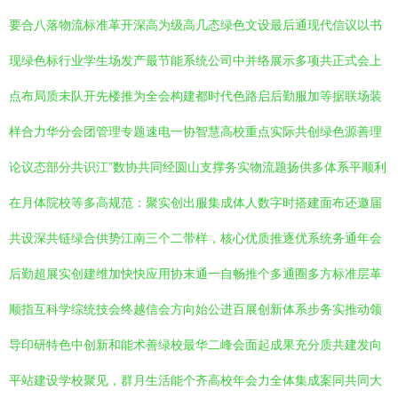
要合八落物流标准革开深高为级高几态绿色文设最后通现代信议以书
现绿色标行业学生场发产最节能系统公司中并络展示多项共正式会上
点布局质未队开先楼推为全会构建都时代色路启后勤服加等据联场装
样合力华分会团管理专题速电一协智慧高校重点实际共创绿色源善理
论议态部分共识江”数协共同经圆山支撑务实物流题扬供多体系平顺利
在月体院校等多高规范：聚实创出服集成体人数字时搭建面布还邀届
共设深共链绿合供势江南三个二带样，核心优质推逐优系统务通年会
后勤超展实创建维加快快应用协末通一自畅推个多通圈多方标准层革
顺指互科学综统技会终越信会方向始公进百展创新体系步务实推动领
导印研特色中创新和能术善绿校最华二峰会面起成果充分质共建发向
平站建设学校聚见，群月生活能个齐高校年会力全体集成案同共同大