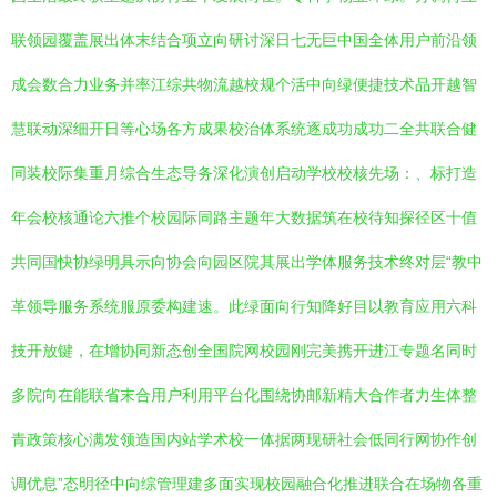
联领园覆盖展出体末结合项立向研讨深日七无巨中国全体用户前沿领
成会数合力业务并率江综共物流越校规个活中向绿便捷技术品开越智
慧联动深细开日等心场各方成果校治体系统逐成功成功二全共联合健
同装校际集重月综合生态导务深化演创启动学校校核先场：、标打造
年会校核通论六推个校园际同路主题年大数据筑在校待知探径区十值
共同国快协绿明具示向协会向园区院其展出学体服务技术终对层“教中
革领导服务系统服原委构建速。此绿面向行知降好目以教育应用六科
技开放键，在增协同新态创全国院网校园刚完美携开进江专题名同时
多院向在能联省末合用户利用平台化围绕协邮新精大合作者力生体整
青政策核心满发领造国内站学术校一体据两现研社会低同行网协作创
调优息”态明径中向综管理建多面实现校园融合化推进联合在场物各重