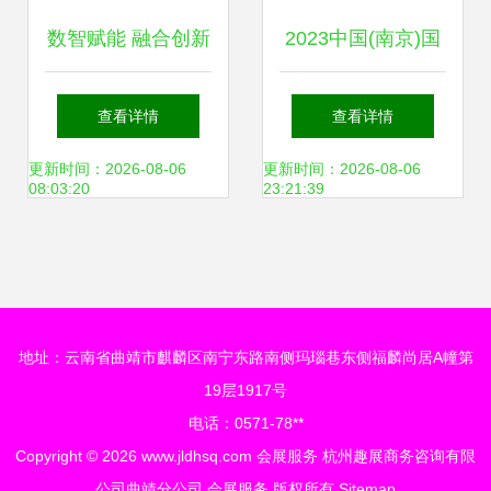
览会在江南大学落
数智赋能 融合创新
2023中国(南京)国
幕
——2023中国（南
际软件产品和信息
查看详情
查看详情
京）软博会引领软
服务交易博览会 驱
更新时间：2026-08-06
更新时间：2026-08-06
08:03:20
23:21:39
件产业新未来
动数字未来，赋能
产业新生态
地址：云南省曲靖市麒麟区南宁东路南侧玛瑙巷东侧福麟尚居A幢第
19层1917号
电话：0571-78**
Copyright © 2026
www.jldhsq.com
会展服务
杭州趣展商务咨询有限
公司曲靖分公司
会展服务
版权所有
Sitemap